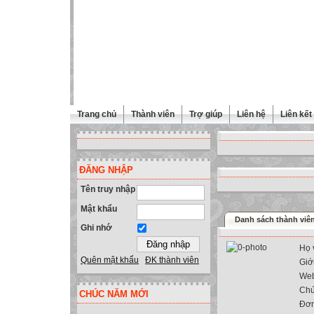
Trang chủ
Thành viên
Trợ giúp
Liên hệ
Liên kết
ĐĂNG NHẬP
Tên truy nhập
Mật khẩu
Danh sách thành viê
Ghi nhớ
Họ 
Quên mật khẩu
ĐK thành viên
Giới
Web
Chứ
CHÚC NĂM MỚI
Đơn