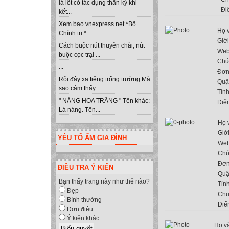
lá lốt có tác dụng thần kỳ khi
Đi
kết...
Xem bao vnexpress.net *Bộ
Họ 
Chính trị * ...
Giới
Cách buộc nút thuyền chài, nút
Web
buộc cọc trại ...
Chứ
...
Đơn
Rồi đây xa tiếng trống trường Mà
Quậ
sao cảm thấy...
Tỉn
" NÁNG HOA TRẮNG " Tên khác:
Điể
Lá náng. Tên...
Họ 
Giới
YÊU TỔ ẤM GIA ĐÌNH
Web
Chứ
Đơn
ĐIỀU TRA Ý KIẾN
Quậ
Bạn thấy trang này như thế nào?
Tỉn
Đẹp
Chu
Bình thường
Điể
Đơn điệu
Ý kiến khác
Họ và