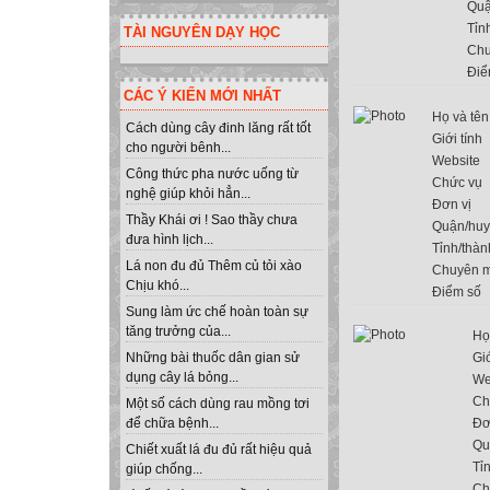
Quậ
Tỉn
TÀI NGUYÊN DẠY HỌC
Chu
Điể
CÁC Ý KIẾN MỚI NHẤT
Họ và tên
Cách dùng cây đinh lăng rất tốt
Giới tính
cho người bênh...
Website
Công thức pha nước uống từ
Chức vụ
nghệ giúp khỏi hẳn...
Đơn vị
Thầy Khái ơi ! Sao thầy chưa
Quận/hu
đưa hình lịch...
Tỉnh/thàn
Lá non đu đủ Thêm củ tỏi xào
Chuyên 
Chịu khó...
Điểm số
Sung làm ức chế hoàn toàn sự
tăng trưởng của...
Họ
Giớ
Những bài thuốc dân gian sử
dụng cây lá bỏng...
We
Ch
Một số cách dùng rau mồng tơi
Đơ
để chữa bệnh...
Qu
Chiết xuất lá đu đủ rất hiệu quả
Tỉ
giúp chống...
Ch