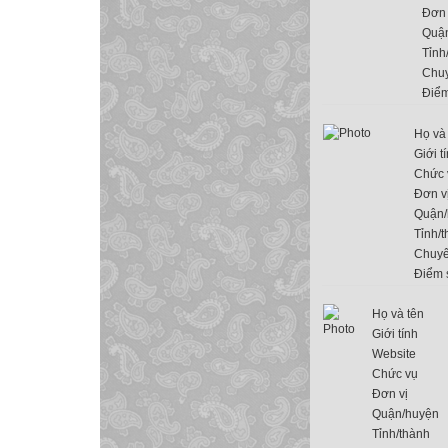
Đơn 
Quậ
Tỉnh
Chu
Điểm
Họ và
Giới t
Chức 
Đơn v
Quận/
Tỉnh/
Chuy
Điểm 
Họ và tên
Giới tính
Website
Chức vụ
Đơn vị
Quận/huyện
Tỉnh/thành