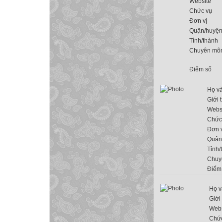
Website
Chức vụ
Đơn vị
Quận/huyệ
Tỉnh/thành
Chuyên mô
Điểm số
Họ và
Giới 
Webs
Chức
Đơn v
Quận
Tỉnh/
Chuy
Điểm
Họ v
Giới 
Webs
Chứ