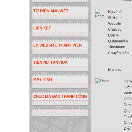
TỪ ĐIỂN ANH-VIỆT
Họ và tên
Giới tính
Website
LIÊN KẾT
Chức vụ
Đơn vị
Quận/huyện
LK WEBSITE THÀNH VIÊN
Tỉnh/thành
Chuyên môn
TIÊN NỮ TẢN HOA
Điểm số
MÁY TÍNH
Họ v
Giới 
Webs
CHÚC MÃ ĐÁO THÀNH CÔNG
Chức
Đơn 
Quận
Tỉnh
Chuy
Điểm