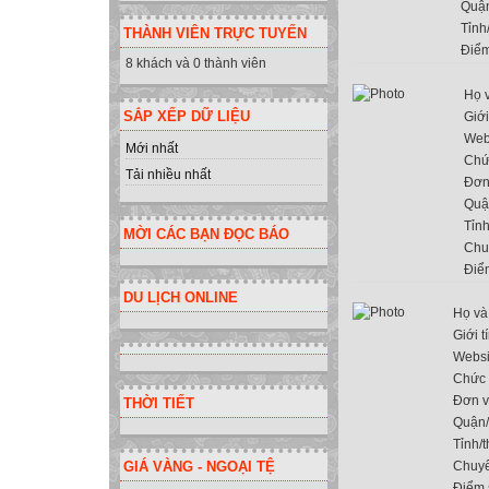
Quậ
Tỉnh
THÀNH VIÊN TRỰC TUYẾN
Điểm
8 khách và 0 thành viên
Họ 
SẮP XẾP DỮ LIỆU
Giới
Web
Mới nhất
Chứ
Tải nhiều nhất
Đơn
Quậ
Tỉn
MỜI CÁC BẠN ĐỌC BÁO
Chu
Điể
DU LỊCH ONLINE
Họ và
Giới t
Websi
Chức 
Đơn v
THỜI TIẾT
Quận
Tỉnh/
GIÁ VÀNG - NGOẠI TỆ
Chuy
Điểm 