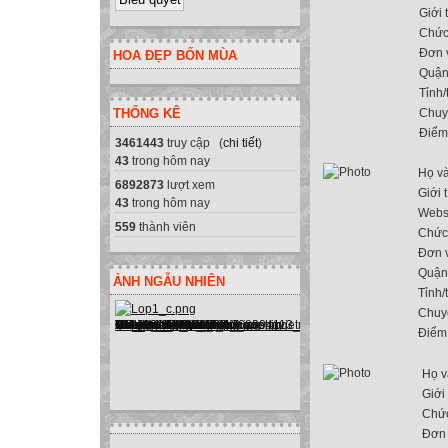
Giới 
Chức
Đơn 
HOA ĐẸP BỐN MÙA
Quận
Tỉnh/
THỐNG KÊ
Chuy
Điểm
3461443
truy cập (
chi tiết
)
43
trong hôm nay
Họ và
6892873
lượt xem
Giới 
43
trong hôm nay
Webs
559
thành viên
Chức
Đơn v
Quận
ẢNH NGẪU NHIÊN
Tỉnh/
Chuy
Điểm
Họ v
Giới 
Chứ
Đơn 