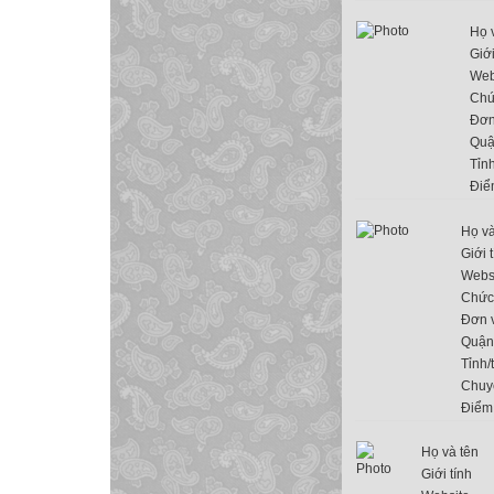
Họ 
Giới
Web
Chứ
Đơn
Quậ
Tỉn
Điể
Họ và
Giới 
Webs
Chức
Đơn v
Quận
Tỉnh/
Chuy
Điểm
Họ và tên
Giới tính