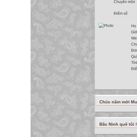
Chuyên môn
Điểm số
Họ 
Giớ
Web
Ch
Đơn
Qu
Tỉn
Đi
Chúc năm mới Muô
Bắc Ninh quê tôi !