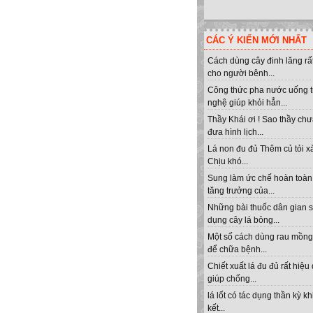
CÁC Ý KIẾN MỚI NHẤT
Cách dùng cây đinh lăng rất
cho người bênh...
Công thức pha nước uống 
nghệ giúp khỏi hẳn...
Thầy Khái ơi ! Sao thầy ch
đưa hình lịch...
Lá non đu đủ Thêm củ tỏi x
Chịu khó...
Sung làm ức chế hoàn toàn
tăng trưởng của...
Những bài thuốc dân gian 
dụng cây lá bỏng...
Một số cách dùng rau mồng 
để chữa bệnh...
Chiết xuất lá đu đủ rất hiệu
giúp chống...
lá lốt có tác dụng thần kỳ kh
kết...