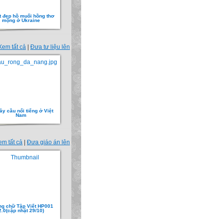
t đẹp hồ muối hồng thơ
mộng ở Ukraine
Xem tất cả
|
Đưa tư liệu lên
ây cầu nổi tiếng ở Việt
Nam
em tất cả
|
Đưa giáo án lên
g chữ Tập Viết HP001
2.0(cập nhật 29/10)