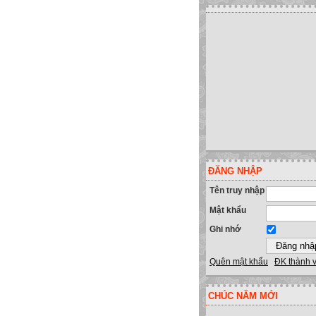
ĐĂNG NHẬP
Tên truy nhập
Mật khẩu
Ghi nhớ
Quên mật khẩu
ĐK thành 
CHÚC NĂM MỚI