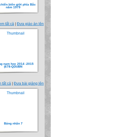
hiến biên giới phía Bắc
năm 1979
em tất cả
|
Đưa giáo án lên
g nam hoc 2014 -2015
(678-QDUBN
 tất cả
|
Đưa bài giảng lên
Bảng nhân 7