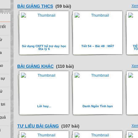
BÀI GIẢNG THCS
(59 bài)
Xem
 tốt
từ
Sử dụng CNTT hổ trợ dạy học
Tiết 54 – Bài 48 : MẮT
TIẾ
Địa lý 6
TỔ
ưa
ào
BÀI GIẢNG KHÁC
(110 bài)
Xem
 sự
sử
tơi
Lời hay...
Danh Ngôn Tình bạn
 quả
TƯ LIỆU BÀI GIẢNG
(107 bài)
Xem
i