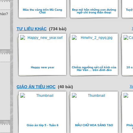
Mùa thu vàng trên Mù Cang
Đẹp mê hồn những con đường
Tuyệ
Chải
ngỡ chỉ trong thần thoại
 nào?
TƯ LIỆU KHÁC
(734 bài)
Happy new year
Chiêm ngưỡng nét cổ kính của
10 c
Hải Vân ... trên đỉnh đèo
GIÁO ÁN TIỂU HỌC
(40 bài)
X
Giáo án lớp 5 - Tuần 6
MẪU CHỮ HOA SÁNG TẠO
Phôn