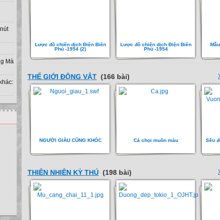
 nút
Lược đồ chiến dịch Điện Biên
Lược đồ chiến dịch Điện Biên
Mẫu
Phủ -1954 (2)
Phủ -1954
ờng Mà
THẾ GIỚI ĐỘNG VẬT
(166 bài)
khác:
NGƯỜI GIÀU CŨNG KHÓC
Cá chọi muôn màu
Sếu đ
THIÊN NHIÊN KỲ THÚ
(198 bài)