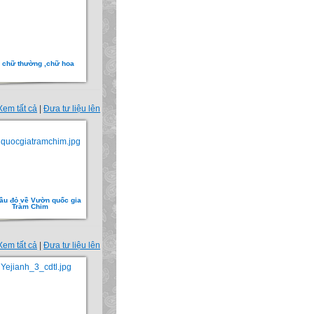
 chữ thường ,chữ hoa
Xem tất cả
|
Đưa tư liệu lên
ầu đỏ về Vườn quốc gia
Tràm Chim
Xem tất cả
|
Đưa tư liệu lên