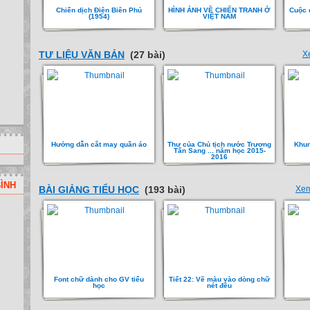
Chiến dịch Điện Biên Phủ
HÌNH ẢNH VỀ CHIẾN TRANH Ở
Cuộc c
(1954)
VIỆT NAM
TƯ LIỆU VĂN BẢN
(27 bài)
X
Hướng dẫn cắt may quần áo
Thư của Chủ tịch nước Trương
Khun
Tấn Sang ... năm học 2015-
2016
ÌNH
BÀI GIẢNG TIỂU HỌC
(193 bài)
Xem
Font chữ dành cho GV tiểu
Tiết 22: Vẽ màu vào dòng chữ
học
nét đều