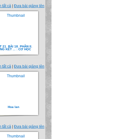
 tất cả
|
Đưa bài giảng lên
T 21. BÀI 18. PHẦN II.
NG KẾT ... : CƠ HỌC
 tất cả
|
Đưa bài giảng lên
Hoa lan
 tất cả
|
Đưa bài giảng lên