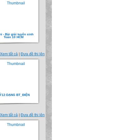
hi - Bài giải tuyển sinh
Toán 10 HCM
Xem tất cả
|
Đưa đề thi lên
Ý12:DẠNG BT_ĐIỆN
Xem tất cả
|
Đưa đề thi lên