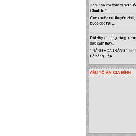
Xem bao vnexpress.net *Bộ
Chính trị * ...
Cách buộc nút thuyền chài,
buộc cọc trại ...
...
Rồi đây xa tiếng trống trư
sao cảm thấy...
" NÁNG HOA TRẮNG " Tên 
Lá náng. Tên...
YÊU TỔ ẤM GIA ĐÌNH