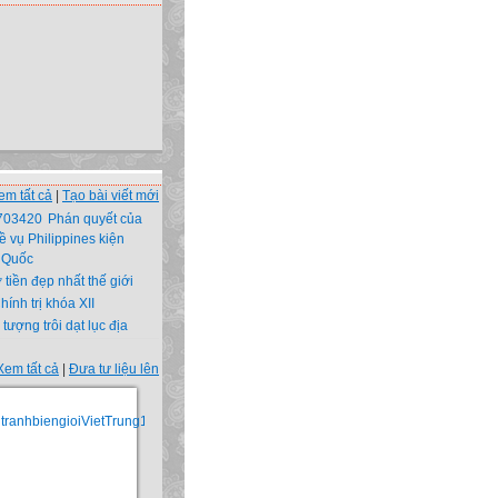
em tất cả
|
Tạo bài viết mới
Phán quyết của
ề vụ Philippines kiện
 Quốc
ờ tiền đẹp nhất thế giới
hính trị khóa XII
 tượng trôi dạt lục địa
Xem tất cả
|
Đưa tư liệu lên