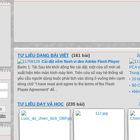
TƯ LIỆU DẠNG BÀI VIẾT
(161 bài)
X
Cài đặt xêm flash vi đeo Adobe Flash Player
Bước 1: Tải Sau khi khởi động file cài đặt, một cửa sổ mới sẽ
PCA v
xuất hiện trên màn hình máy tính. Trên cửa sổ này hệ thống sẽ
Trung
yêu cầu người dùng buộc phải tích vào dòng ô vuông bên cạnh
20 t
dòng chữ "I have read and agree to the terms of the Flash
Bộ C
Player Agreement" để...
Hiện
TƯ LIỆU DẠY VÀ HỌC
(235 bài)
viên