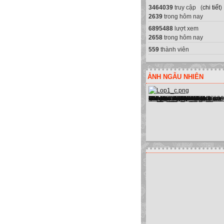
3464039
truy cập (
chi tiết
)
2639
trong hôm nay
6895488
lượt xem
2658
trong hôm nay
559
thành viên
ẢNH NGẪU NHIÊN