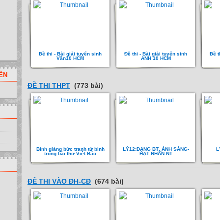
Đề thi - Bài giải tuyển sinh
Đề thi - Bài giải tuyển sinh
Đề t
Văn10 HCM
ANH 10 HCM
ẾN
ĐỀ THI THPT
(773 bài)
Bình giảng bức tranh tứ bình
LÝ12:DẠNG BT_ÁNH SÁNG-
L
trong bài thơ Việt Bắc
HẠT NHÂN NT
ĐỀ THI VÀO ĐH-CĐ
(674 bài)