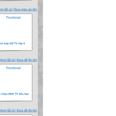
em tất cả
|
Đưa giáo án lên
ích hợp GD TV lớp 4
Xem tất cả
|
Đưa đề thi lên
i chọn HSG TV tiểu học
Xem tất cả
|
Đưa đề thi lên