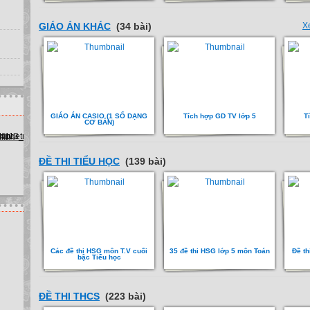
GIÁO ÁN KHÁC
(34 bài)
X
GIÁO ÁN CASIO (1 SỐ DẠNG
Tích hợp GD TV lớp 5
T
CƠ BẢN)
ĐỀ THI TIỂU HỌC
(139 bài)
Các đề thi HSG môn T.V cuối
35 đề thi HSG lớp 5 môn Toán
Đề th
bậc Tiểu học
ĐỀ THI THCS
(223 bài)