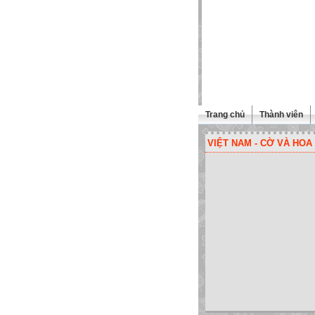
Trang chủ
Thành viên
VIỆT NAM - CỜ VÀ HOA