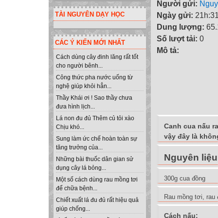
Người gửi:
Nguy
TÀI NGUYÊN DẠY HỌC
Ngày gửi:
21h:31
Dung lượng:
65
Số lượt tải:
0
CÁC Ý KIẾN MỚI NHẤT
Mô tả:
Cách dùng cây đinh lăng rất tốt
cho người bênh...
Công thức pha nước uống từ
nghệ giúp khỏi hẳn...
Thầy Khái ơi ! Sao thầy chưa
đưa hình lịch...
Lá non đu đủ Thêm củ tỏi xào
Canh cua nấu ra
Chịu khó...
vậy đây là khôn
Sung làm ức chế hoàn toàn sự
tăng trưởng của...
Nguyên liệu
Những bài thuốc dân gian sử
dụng cây lá bỏng...
300g cua đồng
Một số cách dùng rau mồng tơi
để chữa bệnh...
Rau mồng tơi, rau
Chiết xuất lá đu đủ rất hiệu quả
giúp chống...
Cách nấu: