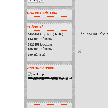
HOA ĐẸP BỐN MÙA
THỐNG KÊ
Các loại rau rửa s
3490492
truy cập (
chi tiết
)
143
trong hôm nay
6922458
lượt xem
185
trong hôm nay
559
thành viên
ẢNH NGẪU NHIÊN