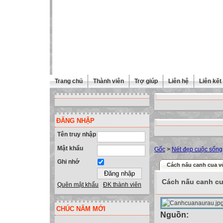
Trang chủ
Thành viên
Trợ giúp
Liên hệ
Liên kết
ĐĂNG NHẬP
Tên truy nhập
Mật khẩu
Gốc
>
Nét đẹp cuộc sống
Ghi nhớ
Cách nấu canh cua vớ
Cách nấu canh cu
Quên mật khẩu
ĐK thành viên
CHÚC NĂM MỚI
Nguồn: