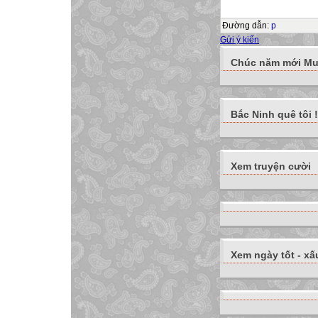
Đường dẫn
:
p
Gửi ý kiến
Chúc năm mới Muô
Bắc Ninh quê tôi !
Xem truyện cười
Xem ngày tốt - xấ