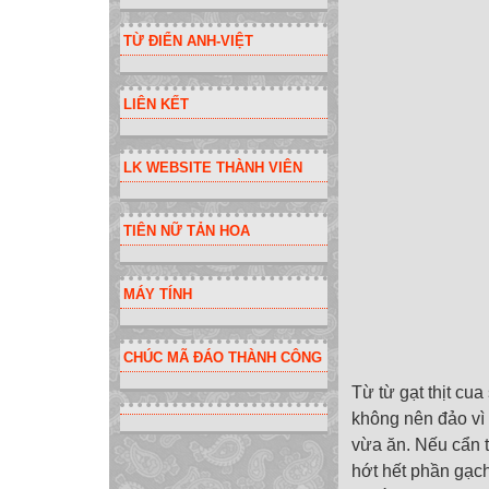
TỪ ĐIỂN ANH-VIỆT
LIÊN KẾT
LK WEBSITE THÀNH VIÊN
TIÊN NỮ TẢN HOA
MÁY TÍNH
CHÚC MÃ ĐÁO THÀNH CÔNG
Từ từ gạt thịt cua
không nên đảo vì 
vừa ăn. Nếu cẩn 
hớt hết phần gạch