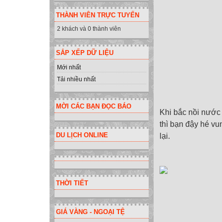
THÀNH VIÊN TRỰC TUYẾN
2 khách và 0 thành viên
SẮP XẾP DỮ LIỆU
Mới nhất
Tải nhiều nhất
MỜI CÁC BẠN ĐỌC BÁO
Khi bắc nồi nước
thì bạn đậy hé vu
DU LỊCH ONLINE
lại.
THỜI TIẾT
GIÁ VÀNG - NGOẠI TỆ