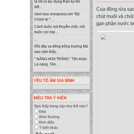
lá lốt có tác dụng thần kỳ khi
kết...
Cua đồng rửa sạc
Xem bao vnexpress.net *Bộ
chút muối và chút
Chính trị * ...
gạn phần nước bê
Cách buộc nút thuyền chài, nút
buộc cọc trại ...
...
Rồi đây xa tiếng trống trường Mà
sao cảm thấy...
" NÁNG HOA TRẮNG " Tên khác:
Lá náng. Tên...
YÊU TỔ ẤM GIA ĐÌNH
ĐIỀU TRA Ý KIẾN
Bạn thấy trang này như thế nào?
Đẹp
Bình thường
Đơn điệu
Ý kiến khác