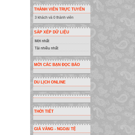
THÀNH VIÊN TRỰC TUYẾN
3 khách và 0 thành viên
SẮP XẾP DỮ LIỆU
Mới nhất
Tải nhiều nhất
MỜI CÁC BẠN ĐỌC BÁO
DU LỊCH ONLINE
THỜI TIẾT
GIÁ VÀNG - NGOẠI TỆ