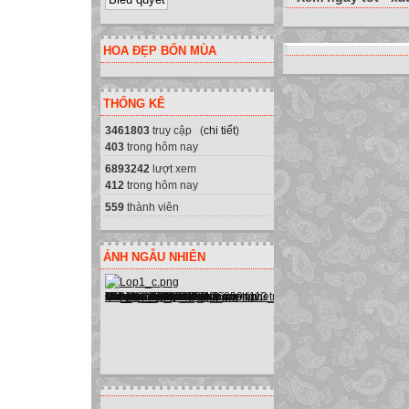
HOA ĐẸP BỐN MÙA
THỐNG KÊ
3461803
truy cập (
chi tiết
)
403
trong hôm nay
6893242
lượt xem
412
trong hôm nay
559
thành viên
ẢNH NGẪU NHIÊN