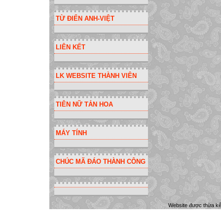
TỪ ĐIỂN ANH-VIỆT
LIÊN KẾT
LK WEBSITE THÀNH VIÊN
TIÊN NỮ TẢN HOA
MÁY TÍNH
CHÚC MÃ ĐÁO THÀNH CÔNG
Website được thừa k