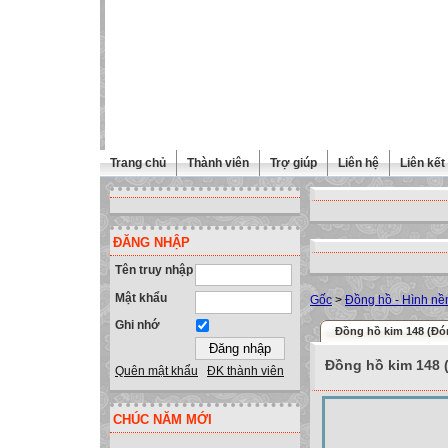
Trang chủ
Thành viên
Trợ giúp
Liên hệ
Liên kết
ĐĂNG NHẬP
Tên truy nhập
Mật khẩu
Gốc
>
Đồng hồ - Hình nề
Ghi nhớ
Đồng hồ kim 148 (Đó
Đồng hồ kim 148 
Quên mật khẩu
ĐK thành viên
CHÚC NĂM MỚI