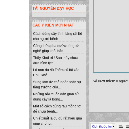
TÀI NGUYÊN DẠY HỌC
CÁC Ý KIẾN MỚI NHẤT
Cách dùng cây đinh lăng rất tốt
cho người bênh...
Công thức pha nước uống từ
nghệ giúp khỏi hẳn...
Thầy Khái ơi ! Sao thầy chưa
đưa hình lịch...
Lá non đu đủ Thêm củ tỏi xào
Chịu khó...
Số lượt thích:
0 người
Sung làm ức chế hoàn toàn sự
tăng trưởng của...
Những bài thuốc dân gian sử
dụng cây lá bỏng...
Một số cách dùng rau mồng tơi
để chữa bệnh...
Chiết xuất lá đu đủ rất hiệu quả
giúp chống...
Kích thước font