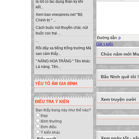
lá lốt có tác dụng thần kỳ khi
kết...
Xem bao vnexpress.net *Bộ
Chính trị * ...
Cách buộc nút thuyền chài, nút
buộc cọc trại ...
Đường dẫn
:
p
...
Gửi ý kiến
Rồi đây xa tiếng trống trường Mà
Chúc năm mới Muô
sao cảm thấy...
" NÁNG HOA TRẮNG " Tên khác:
Lá náng. Tên...
Bắc Ninh quê tôi !
YÊU TỔ ẤM GIA ĐÌNH
Xem truyện cười
ĐIỀU TRA Ý KIẾN
Bạn thấy trang này như thế nào?
Đẹp
Bình thường
Đơn điệu
Ý kiến khác
Xem ngày tốt - xấ