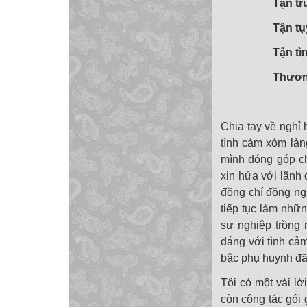
Tận tr
Tận tụy với v
Tận tình bạ
Thương người
Chia tay về nghỉ
tình cảm xóm làng
mình đóng góp ch
xin hứa với lãnh 
đồng chí đồng ng
tiếp tục làm nhữn
sự nghiệp trồng 
đáng với tình cảm
bậc phụ huynh đã 
Tôi có một vài lờ
còn công tác gói