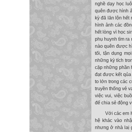
nghề dạy học luôn
quên được hình ả
kỳ đã lăn lộn hế
hình ảnh các đồn
hết lòng vì học s
phụ huynh tìm ra 
nào quên được hì
tối, tận dụng mọ
những kỳ tích tron
cặp những phần họ
đạt được kết qủa
to lớn trong các 
truyền thống vẻ 
việc vui, việc b
để chia sẻ động v
Với các em HS h
hệ khác vào nhậ
nhưng ở nhà laị g