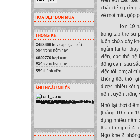
viên với các bậ
chắc để người gi
về mọi mặt, góp 
HOA ĐẸP BỐN MÙA
Hơn 19 năm côn
trong tập thể sư
THỐNG KÊ
luôn chứa đầy kh
3458466
truy cập (
chi tiết
)
ngẫm lại tôi thấ
594
trong hôm nay
viên, các thế hệ
6889770
lượt xem
614
trong hôm nay
đồng cảm sâu sắc
559
thành viên
việc tôi làm; ai c
không tíếc thời 
được nhiều kết q
ẢNH NGẪU NHIÊN
nên truyền thống 
Nhớ lại thời điể
(tháng 10 năm 19
dụng nhiều năm x
thấp trũng có 4 
Ngô khê 2 phòng