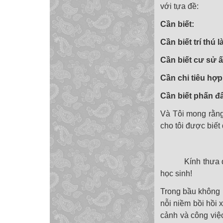
với tựa đề:
Cần biết:
Cần biết trí thú 
Cần biết cư sử 
Cần chi tiêu hợp
Cần biết phấn đấ
Và Tôi mong rằng 
cho tôi được biết
Kính thưa quý v
học sinh!
Trong bầu không k
nỗi niềm bồi hồi 
cảnh và công việc