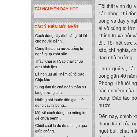
Tôi thật vinh dự
TÀI NGUYÊN DẠY HỌC
các đồng chí đồn
trọng và đầy ý ng
CÁC Ý KIẾN MỚI NHẤT
ái vô cùng to lớ
chính trị xã hội 
Cách dùng cây đinh lăng rất tốt
cho người bênh...
tôi. Tôi hết sức
Công thức pha nước uống từ
sắc, chí nghĩa, c
nghệ giúp khỏi hẳn...
đạo nhà trường
Thầy Khái ơi ! Sao thầy chưa
đưa hình lịch...
Thưa quý vị, các
Lá non đu đủ Thêm củ tỏi xào
trong gần 40 năm 
Chịu khó...
Phong Khê tôi ng
Sung làm ức chế hoàn toàn sự
trách nhiêm của 
tăng trưởng của...
vang: Đào tạo bồ
Những bài thuốc dân gian sử
nước.
dụng cây lá bỏng...
Một số cách dùng rau mồng tơi
Đến nay, chính x
để chữa bệnh...
thăng trầm của n
Chiết xuất lá đu đủ rất hiệu quả
ngọt bùi, chát m
giúp chống...