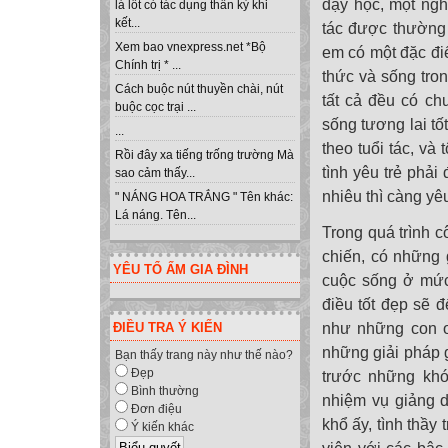
dạy học, một ngh
lá lốt có tác dụng thần kỳ khi
kết...
tác được thường 
Xem bao vnexpress.net *Bộ
em có một đặc điể
Chính trị * ...
thức và sống tro
Cách buộc nút thuyền chài, nút
tất cả đều có c
buộc cọc trại ...
sống tương lai tốt
...
theo tuổi tác, và
Rồi đây xa tiếng trống trường Mà
tình yêu trẻ phả
sao cảm thấy...
nhiêu thì càng yê
" NÁNG HOA TRẮNG " Tên khác:
Lá náng. Tên...
Trong quá trình c
chiến, có những 
YÊU TỔ ẤM GIA ĐÌNH
cuộc sống ở mức 
điều tốt đẹp sẽ đ
như những con o
ĐIỀU TRA Ý KIẾN
những giải pháp 
Bạn thấy trang này như thế nào?
Đẹp
trước những kh
Bình thường
nhiệm vụ giảng d
Đơn điệu
khổ ấy, tình thầy 
Ý kiến khác