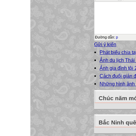
Đường dẫn
:
p
Gửi ý kiến
Phát biểu chia t
Ảnh du lịch Thá
Ảnh gia đình tôi
Cách đuổi gián 
Những hình ảnh 
Chúc năm mới
Bắc Ninh quê 