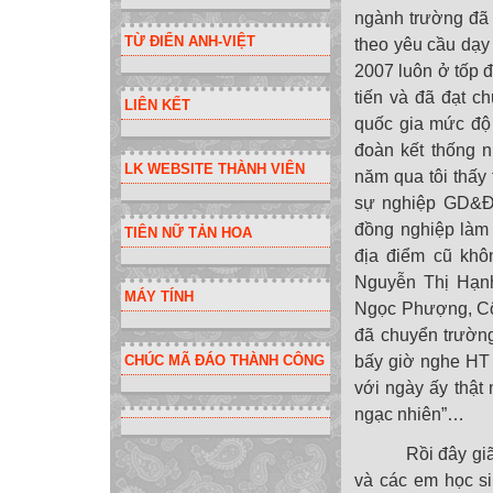
ngành trường đã
TỪ ĐIỂN ANH-VIỆT
theo yêu cầu dạy
2007 luôn ở tốp đ
tiến và đã đạt c
LIÊN KẾT
quốc gia mức độ 
đoàn kết thống 
LK WEBSITE THÀNH VIÊN
năm qua tôi thấy
sự nghiệp GD&ĐT
đồng nghiệp làm 
TIÊN NỮ TẢN HOA
địa điểm cũ khô
Nguyễn Thị Hạnh
MÁY TÍNH
Ngọc Phượng, Cô 
đã chuyển trường
CHÚC MÃ ĐÁO THÀNH CÔNG
bấy giờ nghe HT 
với ngày ấy thật 
ngạc nhiên”…
Rồi đây giã từ 
và các em học s