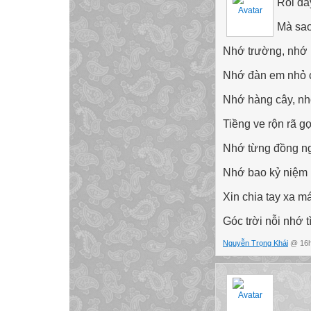
Rồi đâ
Mà sao
Nhớ trường, nhớ 
Nhớ đàn em nhỏ 
Nhớ hàng cây, n
Tiềng ve rộn rã g
Nhớ từng đồng ng
Nhớ bao kỷ niệm k
Xin chia tay xa m
Góc trời nỗi nhớ 
Nguyễn Trọng Khái
@ 16h