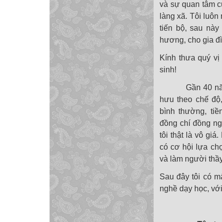
và sự quan tâm củ
làng xã. Tôi luô
tiến bộ, sau này
hương, cho gia đì
Kính thưa quý vị
sinh!
Gần 40 năm cốn
hưu theo chế độ,
bình thường, ti
đồng chí đồng ng
tôi thật là vô gi
có cơ hội lựa ch
và làm người thầy
Sau đây tôi có m
nghề dạy học, với