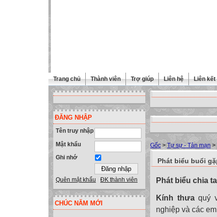
Trang chủ
Thành viên
Trợ giúp
Liên hệ
Liên kết
ĐĂNG NHẬP
Tên truy nhập
Mật khẩu
Gốc
>
Tự sự - Tản mạn
>
Ghi nhớ
Phát biểu buổi gặ
Phát biểu chia t
Quên mật khẩu
ĐK thành viên
Kính thưa
quý v
CHÚC NĂM MỚI
nghiệp và các em