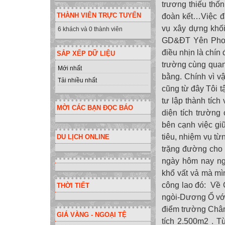
trương thiếu thố
THÀNH VIÊN TRỰC TUYẾN
đoàn kết…Việc đầ
vụ xây dựng khối
6 khách và 0 thành viên
GD&ĐT Yên Phon
điều nhịn là chín
SẮP XẾP DỮ LIỆU
trường cùng quan
Mới nhất
bằng. Chính vì v
Tải nhiều nhất
cũng từ đây Tôi t
tư lập thành tíc
MỜI CÁC BẠN ĐỌC BÁO
diện tích trường
bên cạnh việc gi
tiêu, nhiệm vụ từ
DU LỊCH ONLINE
trặng đường cho 
ngày hôm nay ngẫ
khổ vất vả mà mì
công lao đó: Về
THỜI TIẾT
ngòi-Dương Ổ vớ
điểm trường Châm
GIÁ VÀNG - NGOẠI TỆ
tích 2.500m2 . 