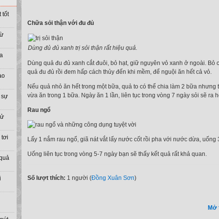
 tốt
Chữa sỏi thận với đu đủ
từ
Dùng đủ đủ xanh trị sỏi thận rất hiệu quả.
ưa
Dùng quả đu đủ xanh cắt đuôi, bỏ hạt, giữ nguyên vỏ xanh ở ngoài. Bỏ 
quả đu đủ rồi đem hấp cách thủy đến khi mềm, để nguội ăn hết cả vỏ.
ào
Nếu quả nhỏ ăn hết trong một bữa, quả to có thể chia làm 2 bữa nhưng t
vừa ăn trong 1 bữa. Ngày ăn 1 lần, liên tục trong vòng 7 ngày sỏi sẽ ra h
 sự
Rau ngổ
sử
tơi
Lấy 1 nắm rau ngổ, giã nát vắt lấy nước cốt rồi pha với nước dừa, uống 3
Uống liên tục trong vòng 5-7 ngày bạn sẽ thấy kết quả rất khả quan.
 quả
Số lượt thích:
1 người (
Đồng Xuân Sơn
)
i
Mở 