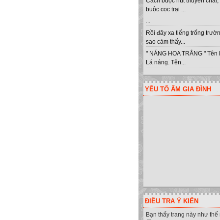
Cách buộc nút thuyền chài,
buộc cọc trại ...
...
Rồi đây xa tiếng trống trư
sao cảm thấy...
" NÁNG HOA TRẮNG " Tên 
Lá náng. Tên...
YÊU TỔ ẤM GIA ĐÌNH
ĐIỀU TRA Ý KIẾN
Bạn thấy trang này như thế