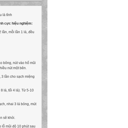
nh cực hiệu nghiệm:
 lần, mỗi lần 1 lá, đều
ào bông, nút vào hố mũi
hiều nút một bên.
, 3 lần cho sạch miệng
 lá, tối 4 lá). Từ 5-10
ch, nhai 3 lá bỏng, mút
n sẽ khỏi.
o lỗ mũi độ 10 phút sau