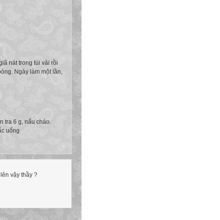
 nát trong túi vải rồi
 bỏng. Ngày làm một lần,
n tra 6 g, nấu cháo.
sắc uống
lên vậy thầy ?