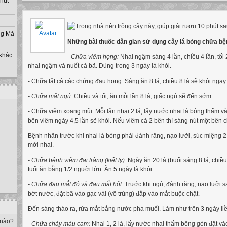
 nút
ờng Mà
Những bài thuốc dân gian sử dụng cây lá bỏng chữa bệ
khác:
- Chữa viêm họng:
Nhai ngậm sáng 4 lần, chiều 4 lần, tối 2
nhai ngậm và nuốt cả bã. Dùng trong 3 ngày là khỏi.
- Chữa tất cả các chứng đau họng: Sáng ăn 8 lá, chiều 8 lá sẽ khỏi ngay.
- Chữa mất ngủ:
Chiều và tối, ăn mỗi lần 8 lá, giấc ngủ sẽ đến sớm.
- Chữa viêm xoang mũi: Mỗi lần nhai 2 lá, lấy nước nhai lá bỏng thấm v
bên viêm ngày 4,5 lần sẽ khỏi. Nếu viêm cả 2 bên thì sáng nút một bên c
Bệnh nhân trước khi nhai lá bỏng phải đánh răng, nạo lưỡi, súc miệng 2
mới nhai.
- Chữa bệnh viêm đại tràng (kiết lỵ):
Ngày ăn 20 lá (buổi sáng 8 lá, chiều 8
tuổi ăn bằng 1/2 người lớn. Ăn 5 ngày là khỏi.
- Chữa đau mắt đỏ và đau mắt hột:
Trước khi ngủ, đánh răng, nạo lưỡi sạ
bớt nước, đặt bã vào gạc vải (vô trùng) đắp vào mắt buộc chặt.
Đến sáng tháo ra, rửa mắt bằng nước pha muối. Làm như trên 3 ngày liề
 nào?
- Chữa chảy máu cam:
Nhai 1, 2 lá, lấy nước nhai thấm bông gòn đặt và