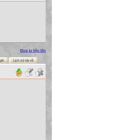
Đưa tư liệu lên
giả
Lịch sử tải về