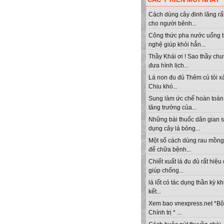
Cách dùng cây đinh lăng rất
cho người bênh...
Công thức pha nước uống 
nghệ giúp khỏi hẳn...
Thầy Khái ơi ! Sao thầy ch
đưa hình lịch...
Lá non đu đủ Thêm củ tỏi x
Chịu khó...
Sung làm ức chế hoàn toàn
tăng trưởng của...
Những bài thuốc dân gian 
dụng cây lá bỏng...
Một số cách dùng rau mồng 
để chữa bệnh...
Chiết xuất lá đu đủ rất hiệu
giúp chống...
lá lốt có tác dụng thần kỳ kh
kết...
Xem bao vnexpress.net *Bộ
Chính trị * ...