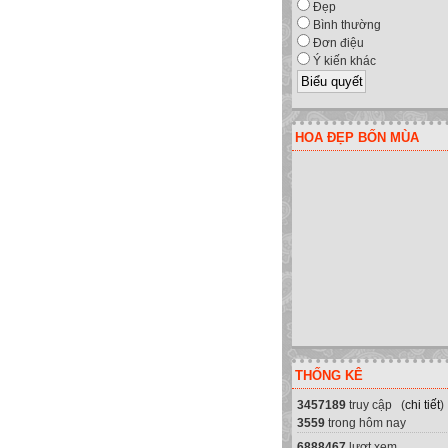
Đẹp
Bình thường
Đơn điệu
Ý kiến khác
HOA ĐẸP BỐN MÙA
THỐNG KÊ
3457189
truy cập (
chi tiết
)
3559
trong hôm nay
6888467
lượt xem