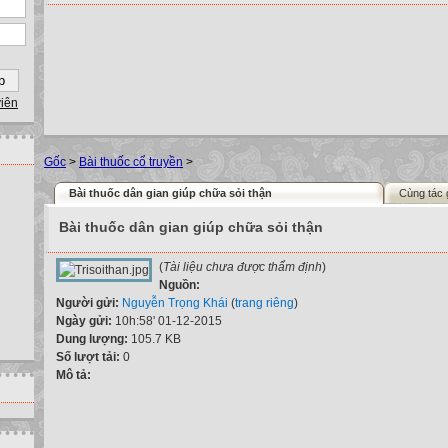
viên
Gốc
>
Bài thuốc cổ truyền
>
Bài thuốc dân gian giúp chữa sỏi thận
Cùng tác 
Bài thuốc dân gian giúp chữa sỏi thận
(
Tài liệu chưa được thẩm định
)
Nguồn:
Người gửi:
Nguyễn Trọng Khái
(
trang riêng
)
Ngày gửi:
10h:58' 01-12-2015
Dung lượng:
105.7 KB
Số lượt tải:
0
Mô tả: