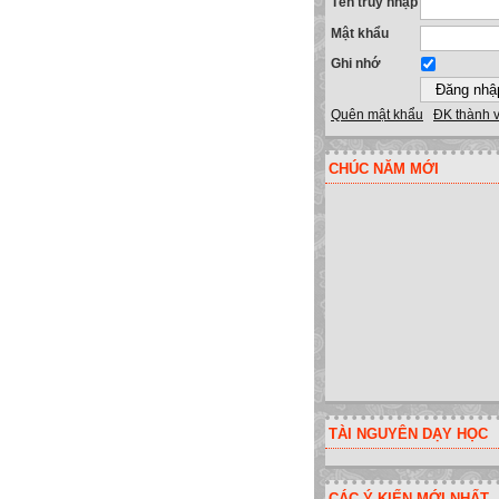
Tên truy nhập
Mật khẩu
Ghi nhớ
Quên mật khẩu
ĐK thành 
CHÚC NĂM MỚI
TÀI NGUYÊN DẠY HỌC
CÁC Ý KIẾN MỚI NHẤT