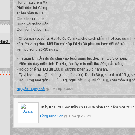
Họng hầu thêm Xả
Phổi dăm lát Gừng
Thêm nắm lá Hẹ
Cho chứng liệt tiền
Dùng vài tháng liền
Còn tiền hết bệnh...
- Chữa gai cột sống: Hạt đu đủ đem xát cho sạch phần nhớt bao quanh, giã
đắp lên vùng đau. Mỗi lần chỉ đắp tối đa 30 phút và theo dõi để tránh bị
liên tục trong 20-30 ngày.
- Trị giun kim: Ăn đu đủ chín vào buổi sáng lúc đói, liên tục 3-5 hôm.
- Viêm dạ dày mãn tính: Đu đủ, táo tây, mía mỗi thứ 30 g sắc uống.
- Ho do phế hư: Đu đủ 100 g, đường phèn 20 g hầm ăn.
- Tỳ vị hư nhược (ăn không tiêu, táo bón): Đu đủ 30 g, khoai mài 15 g, sơ
- Đau lưng mỏi gối: Đu đủ 30 g, ngưu tất 15 g, kỷ tử 10 g, cam thảo 3 g 
Nguyễn Trọng Khái
@ 10h:58p 09/05/16
Thầy Khái ơi ! Sao thầy chưa đưa hình lịch năm mới 2017 
Đồng Xuân Sơn
@ 11h:42p 29/12/16