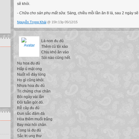
sẽ khỏi.
- Chữa cho sản phụ mất sữa:
Sáng, chiều mỗi lần ăn 8 lá, sau 2 ngày sẽ
Nguyễn Trọng Khái
@ 15h:13p 05/12/15
Lá non đu đủ
Thêm củ tỏi xào
Chịu khó ăn vào
Sỏi nào cũng hết.
Nụ hoa đu đủ
Hấp ủ mật ong
Nuốt vô đáy lòng
Ho gì cũng khỏi.
Nhựa hoa đu đủ
Trị chứng chai chân
Bôi ngày vài lần
Đôi tuần gót đỏ.
Rễ cây đu đủ
Đun sắc đậm đà
Hòa thêm muối trắng
Bay mùi hôi chân.
Cọng lá đu đủ
Sắc trị ung thư