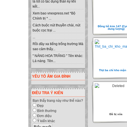
lá lốt có tác dụng thần kỳ khi
kết...
Xem bao vnexpress.net *Bộ
Chính trị * ...
Cách buộc nút thuyền chài, nút
Đồng hồ kim 147 (Cự
dung lượng)
buộc cọc trại ...
...
Rồi đây xa tiếng trống trường Mà
sao cảm thấy...
" NÁNG HOA TRẮNG " Tên khác:
Lá náng. Tên...
Thịt ba chỉ kho mặn
YÊU TỔ ẤM GIA ĐÌNH
ĐIỀU TRA Ý KIẾN
Bạn thấy trang này như thế nào?
Đẹp
Bình thường
Đã bị xóa
Đơn điệu
Ý kiến khác