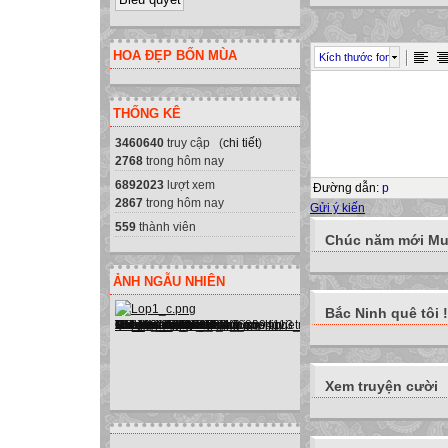
HOA ĐẸP BỐN MÙA
Kích thước font
THỐNG KÊ
3460640
truy cập (
chi tiết
)
2768
trong hôm nay
6892023
lượt xem
Đường dẫn
:
p
2867
trong hôm nay
Gửi ý kiến
559
thành viên
Chúc năm mới Muô
ẢNH NGẪU NHIÊN
Bắc Ninh quê tôi !
Xem truyện cười