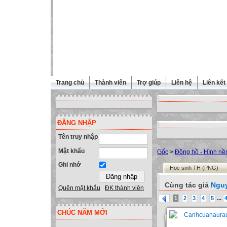
Trang chủ
Thành viên
Trợ giúp
Liên hệ
Liên kết
ĐĂNG NHẬP
Tên truy nhập
Mật khẩu
Gốc
>
Đồng hồ - Hình nề
Ghi nhớ
Hoc sinh TH (PNG)
Cùng tác giả
Nguy
Quên mật khẩu
ĐK thành viên
...
1
2
3
4
5
CHÚC NĂM MỚI