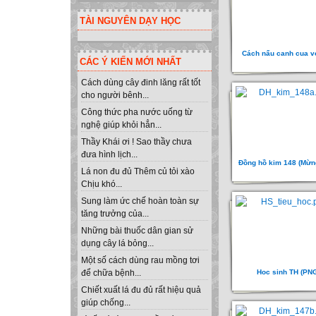
TÀI NGUYÊN DẠY HỌC
Cách nấu canh cua v
CÁC Ý KIẾN MỚI NHẤT
Cách dùng cây đinh lăng rất tốt
cho người bênh...
Công thức pha nước uống từ
nghệ giúp khỏi hẳn...
Thầy Khái ơi ! Sao thầy chưa
đưa hình lịch...
Đồng hồ kim 148 (Mừn
Lá non đu đủ Thêm củ tỏi xào
Chịu khó...
Sung làm ức chế hoàn toàn sự
tăng trưởng của...
Những bài thuốc dân gian sử
dụng cây lá bỏng...
Một số cách dùng rau mồng tơi
Hoc sinh TH (PN
để chữa bệnh...
Chiết xuất lá đu đủ rất hiệu quả
giúp chống...