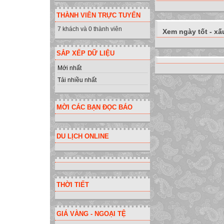
THÀNH VIÊN TRỰC TUYẾN
7 khách và 0 thành viên
Xem ngày tốt - xấ
SẮP XẾP DỮ LIỆU
Mới nhất
Tải nhiều nhất
MỜI CÁC BẠN ĐỌC BÁO
DU LỊCH ONLINE
THỜI TIẾT
GIÁ VÀNG - NGOẠI TỆ