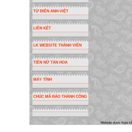
TỪ ĐIỂN ANH-VIỆT
LIÊN KẾT
LK WEBSITE THÀNH VIÊN
TIÊN NỮ TẢN HOA
MÁY TÍNH
CHÚC MÃ ĐÁO THÀNH CÔNG
Website được thừa k