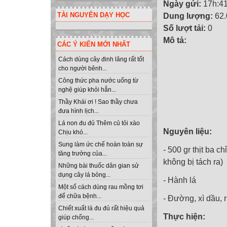
Ngày gửi:
17h:41
TÀI NGUYÊN DẠY HỌC
Dung lượng:
62
Số lượt tải:
0
Mô tả:
CÁC Ý KIẾN MỚI NHẤT
Cách dùng cây đinh lăng rất tốt
cho người bênh...
Công thức pha nước uống từ
nghệ giúp khỏi hẳn...
Thầy Khái ơi ! Sao thầy chưa
đưa hình lịch...
Lá non đu đủ Thêm củ tỏi xào
Nguyên liệu:
Chịu khó...
Sung làm ức chế hoàn toàn sự
- 500 gr thịt ba 
tăng trưởng của...
không bị tách ra)
Những bài thuốc dân gian sử
dụng cây lá bỏng...
- Hành lá
Một số cách dùng rau mồng tơi
để chữa bệnh...
- Đường, xì dầu,
Chiết xuất lá đu đủ rất hiệu quả
Thực hiện:
giúp chống...