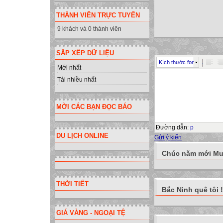
THÀNH VIÊN TRỰC TUYẾN
9 khách và 0 thành viên
SẮP XẾP DỮ LIỆU
Kích thước font
Mới nhất
Tải nhiều nhất
MỜI CÁC BẠN ĐỌC BÁO
Đường dẫn
:
p
DU LỊCH ONLINE
Gửi ý kiến
Chúc năm mới Muô
THỜI TIẾT
Bắc Ninh quê tôi !
GIÁ VÀNG - NGOẠI TỆ