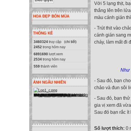
Với 5 lạng thịt, 
thắng lên trên l
HOA ĐẸP BỐN MÙA
màu cánh gián thì 
- Trút thịt vào c
THỐNG KÊ
cánh gián sang mà
cháy, làm mất đi 
3460324
truy cập (
chi tiết
)
2452
trong hôm nay
6891690
lượt xem
2534
trong hôm nay
559
thành viên
Như 
- Sau đó, bạn cho
ẢNH NGẪU NHIÊN
chảo và đun sôi li
- Sau đó, bạn thử
gia vị xem đã vừ
Sau đó bạn rắc ít 
Số lượt thích:
0 