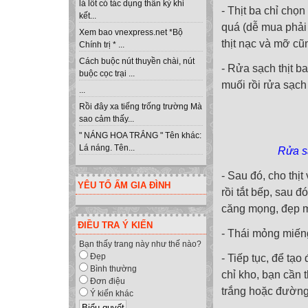
lá lốt có tác dụng thần kỳ khi
- Thịt ba chỉ ch
kết...
quá (dễ mua phải 
Xem bao vnexpress.net *Bộ
thịt nạc và mỡ cũ
Chính trị * ...
Cách buộc nút thuyền chài, nút
- Rửa sạch thịt b
buộc cọc trại ...
muối rồi rửa sạch
...
Rồi đây xa tiếng trống trường Mà
sao cảm thấy...
" NÁNG HOA TRẮNG " Tên khác:
Lá náng. Tên...
Rửa sạ
- Sau đó, cho thịt
YÊU TỔ ẤM GIA ĐÌNH
rồi tắt bếp, sau đ
căng mọng, đẹp mắt
ĐIỀU TRA Ý KIẾN
- Thái mỏng miếng
Bạn thấy trang này như thế nào?
Đẹp
- Tiếp tục, để tạ
Bình thường
chỉ kho, bạn cần
Đơn điệu
trắng hoặc đường
Ý kiến khác