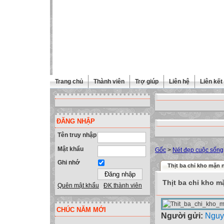
Trang chủ
Thành viên
Trợ giúp
Liên hệ
Liên kết
ĐĂNG NHẬP
Tên truy nhập
Mật khẩu
Gốc
>
Nét đẹp cuộc sống
Ghi nhớ
Thịt ba chỉ kho mặn 
Thịt ba chỉ kho m
Quên mật khẩu
ĐK thành viên
CHÚC NĂM MỚI
Người gửi:
Nguy