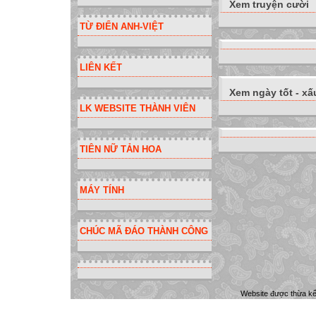
Xem truyện cười
TỪ ĐIỂN ANH-VIỆT
LIÊN KẾT
Xem ngày tốt - xấ
LK WEBSITE THÀNH VIÊN
TIÊN NỮ TẢN HOA
MÁY TÍNH
CHÚC MÃ ĐÁO THÀNH CÔNG
Website được thừa k