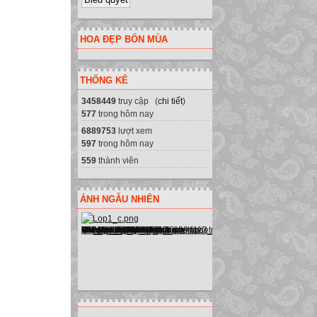
HOA ĐẸP BỐN MÙA
THỐNG KÊ
3458449
truy cập (
chi tiết
)
577
trong hôm nay
6889753
lượt xem
597
trong hôm nay
559
thành viên
ẢNH NGẪU NHIÊN