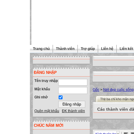
Trang chủ
Thành viên
Trợ giúp
Liên hệ
Liên kết
ĐĂNG NHẬP
Tên truy nhập
Mật khẩu
Gốc
>
Nét đẹp cuộc sống
Ghi nhớ
Thịt ba chỉ kho mặn ng
Các thành viên đã
Quên mật khẩu
ĐK thành viên
CHÚC NĂM MỚI