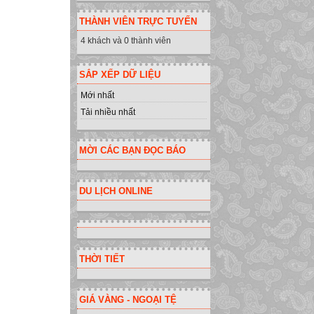
THÀNH VIÊN TRỰC TUYẾN
4 khách và 0 thành viên
SẮP XẾP DỮ LIỆU
Mới nhất
Tải nhiều nhất
MỜI CÁC BẠN ĐỌC BÁO
DU LỊCH ONLINE
THỜI TIẾT
GIÁ VÀNG - NGOẠI TỆ