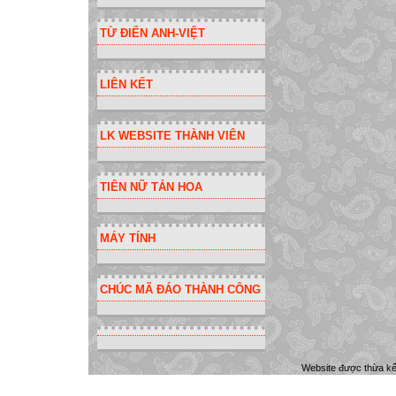
TỪ ĐIỂN ANH-VIỆT
LIÊN KẾT
LK WEBSITE THÀNH VIÊN
TIÊN NỮ TẢN HOA
MÁY TÍNH
CHÚC MÃ ĐÁO THÀNH CÔNG
Website được thừa k