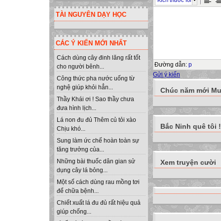
Kích thước font
TÀI NGUYÊN DẠY HỌC
CÁC Ý KIẾN MỚI NHẤT
Cách dùng cây đinh lăng rất tốt
Đường dẫn
:
p
cho người bênh...
Gửi ý kiến
Công thức pha nước uống từ
nghệ giúp khỏi hẳn...
Chúc năm mới Muô
Thầy Khái ơi ! Sao thầy chưa
đưa hình lịch...
Lá non đu đủ Thêm củ tỏi xào
Bắc Ninh quê tôi !
Chịu khó...
Sung làm ức chế hoàn toàn sự
tăng trưởng của...
Những bài thuốc dân gian sử
Xem truyện cười
dụng cây lá bỏng...
Một số cách dùng rau mồng tơi
để chữa bệnh...
Chiết xuất lá đu đủ rất hiệu quả
giúp chống...