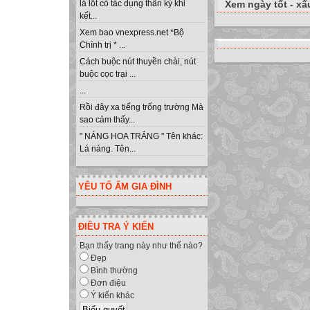
Xem ngày tốt - xấ
lá lốt có tác dụng thần kỳ khi
kết...
Xem bao vnexpress.net *Bộ
Chính trị * ...
Cách buộc nút thuyền chài, nút
buộc cọc trại ...
...
Rồi đây xa tiếng trống trường Mà
sao cảm thấy...
" NÁNG HOA TRẮNG " Tên khác:
Lá náng. Tên...
YÊU TỔ ẤM GIA ĐÌNH
ĐIỀU TRA Ý KIẾN
Bạn thấy trang này như thế nào?
Đẹp
Bình thường
Đơn điệu
Ý kiến khác