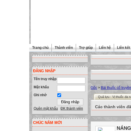
Trang chủ
Thành viên
Trợ giúp
Liên hệ
Liên kết
ĐĂNG NHẬP
Tên truy nhập
Mật khẩu
Gốc
>
Bài thuốc cổ truyề
Ghi nhớ
Quả lựu - Vị thuốc đa 
Các thành viên đã
Quên mật khẩu
ĐK thành viên
CHÚC NĂM MỚI
NÁNG