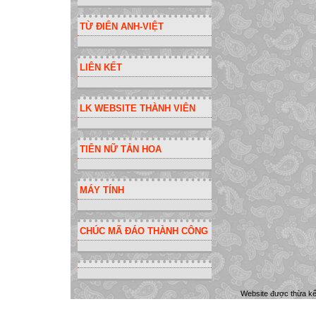
TỪ ĐIỂN ANH-VIỆT
LIÊN KẾT
LK WEBSITE THÀNH VIÊN
TIÊN NỮ TẢN HOA
MÁY TÍNH
CHÚC MÃ ĐÁO THÀNH CÔNG
Website được thừa k