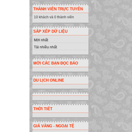
THÀNH VIÊN TRỰC TUYẾN
10 khách và 0 thành viên
SẮP XẾP DỮ LIỆU
Mới nhất
Tải nhiều nhất
MỜI CÁC BẠN ĐỌC BÁO
DU LỊCH ONLINE
THỜI TIẾT
GIÁ VÀNG - NGOẠI TỆ