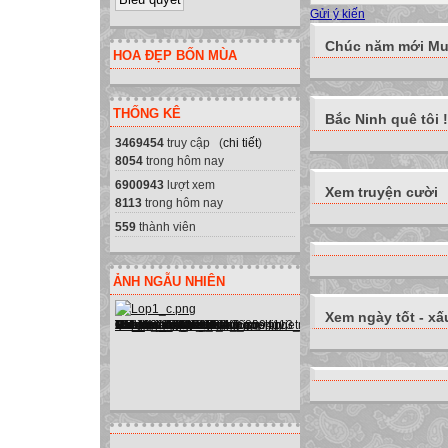
Gửi ý kiến
Chúc năm mới Muô
HOA ĐẸP BỐN MÙA
THỐNG KÊ
Bắc Ninh quê tôi !
3469454
truy cập (
chi tiết
)
8054
trong hôm nay
6900943
lượt xem
Xem truyện cười
8113
trong hôm nay
559
thành viên
ẢNH NGẪU NHIÊN
Xem ngày tốt - xấ