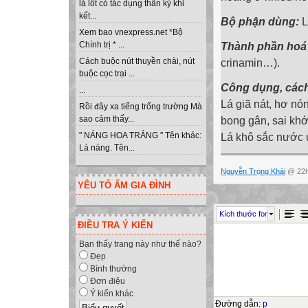
lá lốt có tác dụng thần kỳ khi
kết...
Bộ phận dùng:
L
Xem bao vnexpress.net *Bộ
Thành phần hoá 
Chính trị * ...
crinamin…).
Cách buộc nút thuyền chài, nút
buộc cọc trại ...
Công dụng, các
...
Lá giã nát, hơ n
Rồi đây xa tiếng trống trường Mà
bong gân, sai kh
sao cảm thấy...
Lá khô sắc nước 
" NÁNG HOA TRẮNG " Tên khác:
Lá náng. Tên...
Nguyễn Trọng Khái
@ 22h
YÊU TỔ ẤM GIA ĐÌNH
Kích thước font
ĐIỀU TRA Ý KIẾN
Bạn thấy trang này như thế nào?
Đẹp
Bình thường
Đơn điệu
Ý kiến khác
Đường dẫn
:
p